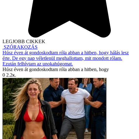
LEGJOBB CIKKEK
SZÓRAKOZÁS
Húsz éven át gondoskodtam róla abban a hitben, hogy hálás lesz
érte. De egy nap véletlenül meghallottam, mit mondott rólam.
Ezután felhívtam az unokahúgomat.
Húsz éven át gondoskodtam róla abban a hitben, hogy
0
2.2к.