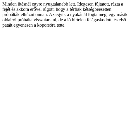
Minden ütésnél egyre nyugtalanabb lett. Idegesen fújtatott, rázta a
fejét és akkora erővel rúgott, hogy a férfiak kétségbeesetten
próbálták elhúzni onnan. Az egyik a nyakánál fogta meg, egy másik
oldalról próbálta visszatartani, de a ló hirtelen felágaskodott, és első
patáit egyenesen a koporsóra tette.