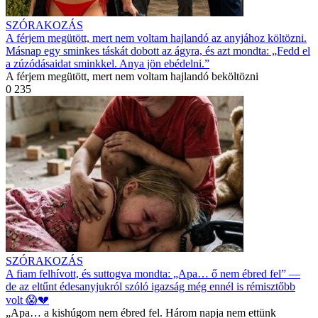
SZÓRAKOZÁS
A férjem megütött, mert nem voltam hajlandó az anyjához költözni.
Másnap egy sminkes táskát dobott az ágyra, és azt mondta: „Fedd el
a zúzódásaidat sminkkel. Anya jön ebédelni.”
A férjem megütött, mert nem voltam hajlandó beköltözni
0
235
SZÓRAKOZÁS
A fiam felhívott, és suttogva mondta: „Apa… ő nem ébred fel” —
de az eltűnt édesanyjukról szóló igazság még ennél is rémisztőbb
volt 😱💔
„Apa… a kishúgom nem ébred fel. Három napja nem ettünk