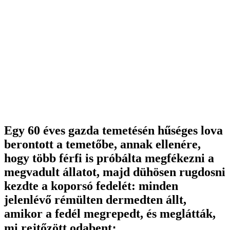
Egy 60 éves gazda temetésén hűséges lova
berontott a temetőbe, annak ellenére,
hogy több férfi is próbálta megfékezni a
megvadult állatot, majd dühösen rugdosni
kezdte a koporsó fedelét: minden
jelenlévő rémülten dermedten állt,
amikor a fedél megrepedt, és meglátták,
mi rejtőzött odabent։