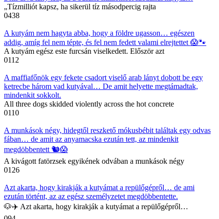
„Tízmilliót kapsz, ha sikerül tíz másodpercig rajta
0
438
A kutyám nem hagyta abba, hogy a földre ugasson… egészen
addig, amíg fel nem tépte, és fel nem fedett valami elrejtettet 😱🐾
A kutyám egész este furcsán viselkedett. Először azt
0
112
A maffiafőnök egy fekete csadort viselő arab lányt dobott be egy
ketrecbe három vad kutyával… De amit helyette megtámadtak,
mindenkit sokkolt.
All three dogs skidded violently across the hot concrete
0
110
A munkások négy, hidegtől reszkető mókusbébit találtak egy odvas
fában… de amit az anyamacska ezután tett, az mindenkit
megdöbbentett 🐿️😱
A kivágott fatörzsek egyikének odvában a munkások négy
0
126
Azt akarta, hogy kirakják a kutyámat a repülőgépről… de ami
ezután történt, az az egész személyzetet megdöbbentette.
🐶✈️ Azt akarta, hogy kirakják a kutyámat a repülőgépről…
0
94