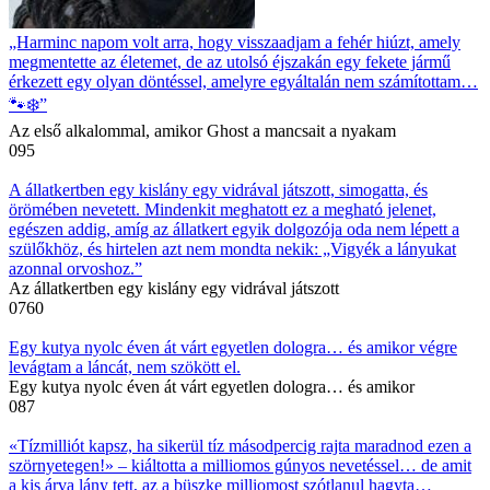
„Harminc napom volt arra, hogy visszaadjam a fehér hiúzt, amely
megmentette az életemet, de az utolsó éjszakán egy fekete jármű
érkezett egy olyan döntéssel, amelyre egyáltalán nem számítottam…
🐾❄️”
Az első alkalommal, amikor Ghost a mancsait a nyakam
0
95
A állatkertben egy kislány egy vidrával játszott, simogatta, és
örömében nevetett. Mindenkit meghatott ez a megható jelenet,
egészen addig, amíg az állatkert egyik dolgozója oda nem lépett a
szülőkhöz, és hirtelen azt nem mondta nekik: „Vigyék a lányukat
azonnal orvoshoz.”
Az állatkertben egy kislány egy vidrával játszott
0
760
Egy kutya nyolc éven át várt egyetlen dologra… és amikor végre
levágtam a láncát, nem szökött el.
Egy kutya nyolc éven át várt egyetlen dologra… és amikor
0
87
«Tízmilliót kapsz, ha sikerül tíz másodpercig rajta maradnod ezen a
szörnyetegen!» – kiáltotta a milliomos gúnyos nevetéssel… de amit
a kis árva lány tett, az a büszke milliomost szótlanul hagyta…