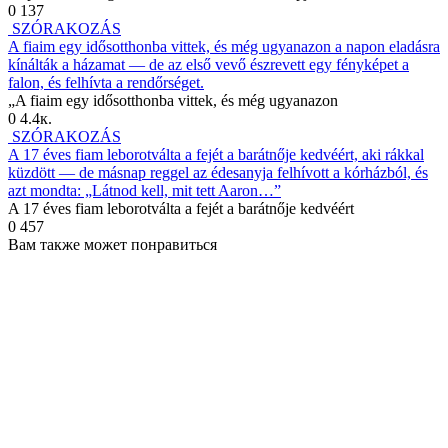
0
137
SZÓRAKOZÁS
A fiaim egy idősotthonba vittek, és még ugyanazon a napon eladásra
kínálták a házamat — de az első vevő észrevett egy fényképet a
falon, és felhívta a rendőrséget.
„A fiaim egy idősotthonba vittek, és még ugyanazon
0
4.4к.
SZÓRAKOZÁS
A 17 éves fiam leborotválta a fejét a barátnője kedvéért, aki rákkal
küzdött — de másnap reggel az édesanyja felhívott a kórházból, és
azt mondta: „Látnod kell, mit tett Aaron…”
A 17 éves fiam leborotválta a fejét a barátnője kedvéért
0
457
Вам также может понравиться