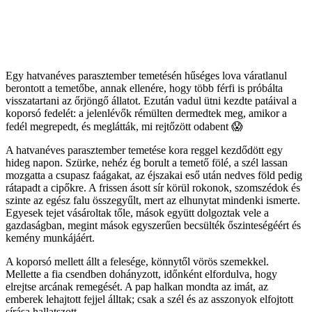
Egy hatvanéves parasztember temetésén hűséges lova váratlanul
berontott a temetőbe, annak ellenére, hogy több férfi is próbálta
visszatartani az őrjöngő állatot. Ezután vadul ütni kezdte patáival a
koporsó fedelét: a jelenlévők rémülten dermedtek meg, amikor a
fedél megrepedt, és meglátták, mi rejtőzött odabent 😱
A hatvanéves parasztember temetése kora reggel kezdődött egy
hideg napon. Szürke, nehéz ég borult a temető fölé, a szél lassan
mozgatta a csupasz faágakat, az éjszakai eső után nedves föld pedig
rátapadt a cipőkre. A frissen ásott sír körül rokonok, szomszédok és
szinte az egész falu összegyűlt, mert az elhunytat mindenki ismerte.
Egyesek tejet vásároltak tőle, mások együtt dolgoztak vele a
gazdaságban, megint mások egyszerűen becsülték őszinteségéért és
kemény munkájáért.
A koporsó mellett állt a felesége, könnytől vörös szemekkel.
Mellette a fia csendben dohányzott, időnként elfordulva, hogy
elrejtse arcának remegését. A pap halkan mondta az imát, az
emberek lehajtott fejjel álltak; csak a szél és az asszonyok elfojtott
sírása hallatszott.