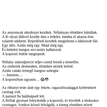
Az asszonyok sikoltozni kezdtek. Néhányan rémülten hátráltak.
A ló olyan dühvel kezdte ütni a fedelet, mintha el akarna érni
valamit odabent. Repedések kezdtek megjelenni a lakkozott fán.
Egy ütés. Aztán még egy. Majd még egy.
És hirtelen hangos reccsenés hallatszott.
A koporsó fedele megrepedt.
Néhány másodpercre teljes csend borult a temetőre.
Az emberek dermedten, rémülten néztek befelé.
Aztán valaki remegő hangon suttogta:
— Istenem…
A koporsóban ugyanis… 😱😳
Az elhunyt teste alatt egy fekete, ragasztószalaggal körbetekert
csomag volt.
A paraszt fia halálsápadt lett.
A férfiak gyorsan felnyitották a koporsót, és kivették a titokzatos
csomagot. Amikor késsel felvágták, a tömeg rémülten nézett