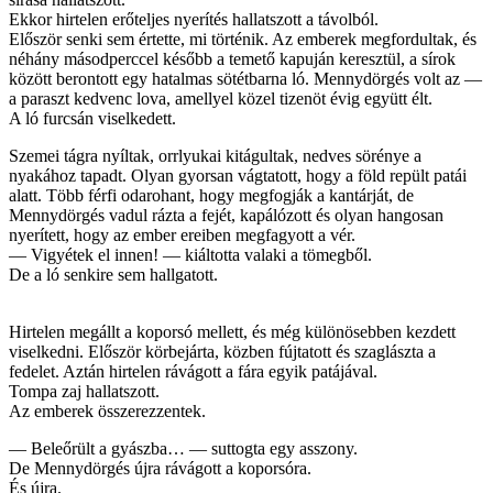
Ekkor hirtelen erőteljes nyerítés hallatszott a távolból.
Először senki sem értette, mi történik. Az emberek megfordultak, és
néhány másodperccel később a temető kapuján keresztül, a sírok
között berontott egy hatalmas sötétbarna ló. Mennydörgés volt az —
a paraszt kedvenc lova, amellyel közel tizenöt évig együtt élt.
A ló furcsán viselkedett.
Szemei tágra nyíltak, orrlyukai kitágultak, nedves sörénye a
nyakához tapadt. Olyan gyorsan vágtatott, hogy a föld repült patái
alatt. Több férfi odarohant, hogy megfogják a kantárját, de
Mennydörgés vadul rázta a fejét, kapálózott és olyan hangosan
nyerített, hogy az ember ereiben megfagyott a vér.
— Vigyétek el innen! — kiáltotta valaki a tömegből.
De a ló senkire sem hallgatott.
Hirtelen megállt a koporsó mellett, és még különösebben kezdett
viselkedni. Először körbejárta, közben fújtatott és szaglászta a
fedelet. Aztán hirtelen rávágott a fára egyik patájával.
Tompa zaj hallatszott.
Az emberek összerezzentek.
— Beleőrült a gyászba… — suttogta egy asszony.
De Mennydörgés újra rávágott a koporsóra.
És újra.