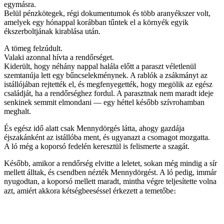
egymásra.
Belül pénzkötegek, régi dokumentumok és több aranyékszer volt,
amelyek egy hónappal korábban tűntek el a környék egyik
ékszerboltjának kirablása után.
A tömeg felzúdult.
Valaki azonnal hívta a rendőrséget.
Kiderült, hogy néhány nappal halála előtt a paraszt véletlenül
szemtanúja lett egy bűncselekménynek. A rablók a zsákmányt az
istállójában rejtették el, és megfenyegették, hogy megölik az egész
családját, ha a rendőrséghez fordul. A parasztnak nem maradt ideje
senkinek semmit elmondani — egy héttel később szívrohamban
meghalt.
És egész idő alatt csak Mennydörgés látta, ahogy gazdája
éjszakánként az istállóba ment, és ugyanazt a csomagot mozgatta.
A ló még a koporsó fedelén keresztül is felismerte a szagát.
Később, amikor a rendőrség elvitte a leletet, sokan még mindig a sír
mellett álltak, és csendben nézték Mennydörgést. A ló pedig, immár
nyugodtan, a koporsó mellett maradt, mintha végre teljesítette volna
azt, amiért akkora kétségbeeséssel érkezett a temetőbe։