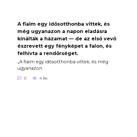
A fiaim egy idősotthonba vittek, és
még ugyanazon a napon eladásra
kínálták a házamat — de az első vevő
észrevett egy fényképet a falon, és
felhívta a rendőrséget.
„A fiaim egy idősotthonba vittek, és még
ugyanazon
0
4.6к.