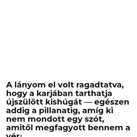
A lányom el volt ragadtatva,
hogy a karjában tarthatja
újszülött kishúgát — egészen
addig a pillanatig, amíg ki
nem mondott egy szót,
amitől megfagyott bennem a
vér։