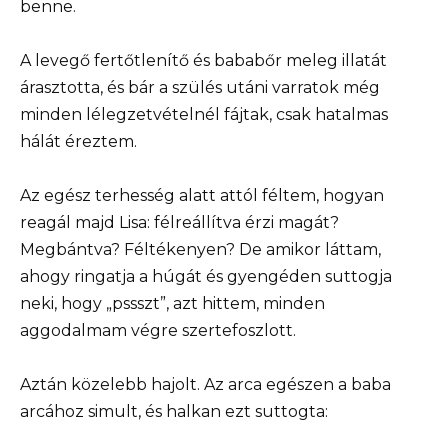
benne.
A levegő fertőtlenítő és bababőr meleg illatát
árasztotta, és bár a szülés utáni varratok még
minden lélegzetvételnél fájtak, csak hatalmas
hálát éreztem.
Az egész terhesség alatt attól féltem, hogyan
reagál majd Lisa: félreállítva érzi magát?
Megbántva? Féltékenyen? De amikor láttam,
ahogy ringatja a húgát és gyengéden suttogja
neki, hogy „pssszt”, azt hittem, minden
aggodalmam végre szertefoszlott.
Aztán közelebb hajolt. Az arca egészen a baba
arcához simult, és halkan ezt suttogta: