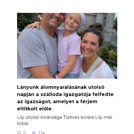
Lányunk álomnyaralásának utolsó
napján a szálloda igazgatója felfedte
az igazságot, amelyet a férjem
eltitkolt előle.
Lily utolsó kívánsága Tízéves korára Lily már
több
0
1.2к.