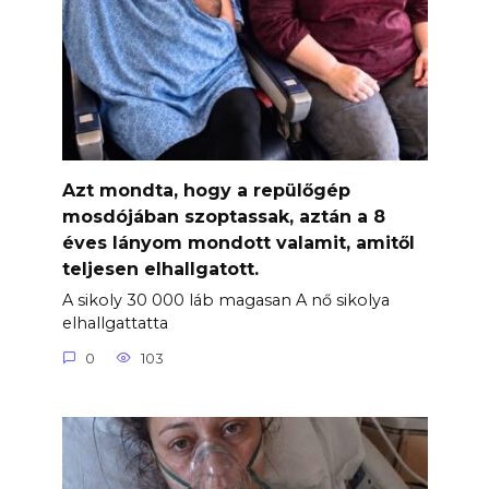
Azt mondta, hogy a repülőgép
mosdójában szoptassak, aztán a 8
éves lányom mondott valamit, amitől
teljesen elhallgatott.
A sikoly 30 000 láb magasan A nő sikolya
elhallgattatta
0
103