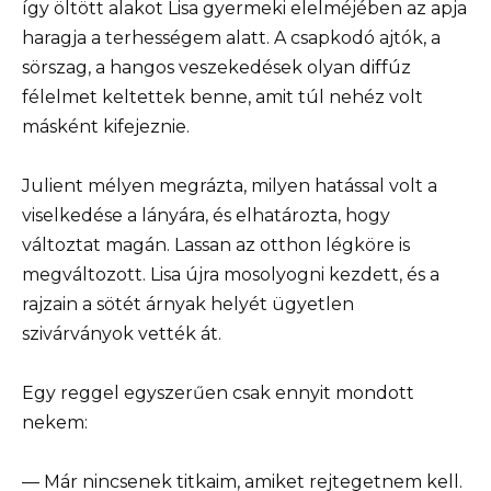
így öltött alakot Lisa gyermeki elelméjében az apja
haragja a terhességem alatt. A csapkodó ajtók, a
sörszag, a hangos veszekedések olyan diffúz
félelmet keltettek benne, amit túl nehéz volt
másként kifejeznie.
Julient mélyen megrázta, milyen hatással volt a
viselkedése a lányára, és elhatározta, hogy
változtat magán. Lassan az otthon légköre is
megváltozott. Lisa újra mosolyogni kezdett, és a
rajzain a sötét árnyak helyét ügyetlen
szivárványok vették át.
Egy reggel egyszerűen csak ennyit mondott
nekem:
— Már nincsenek titkaim, amiket rejtegetnem kell.