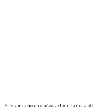
A lányom teljesen elbűvölve tartotta újszülött