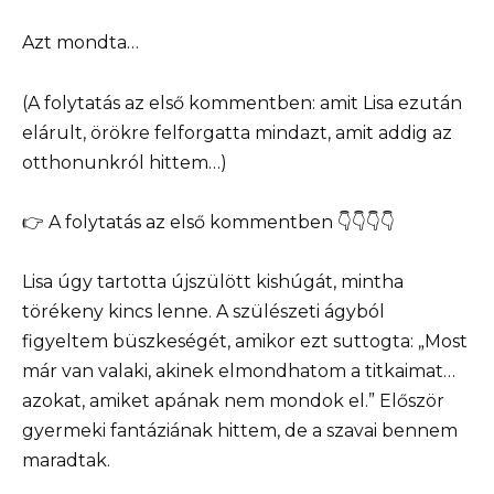
Azt mondta…
(A folytatás az első kommentben: amit Lisa ezután
elárult, örökre felforgatta mindazt, amit addig az
otthonunkról hittem…)
👉 A folytatás az első kommentben 👇👇👇👇
Lisa úgy tartotta újszülött kishúgát, mintha
törékeny kincs lenne. A szülészeti ágyból
figyeltem büszkeségét, amikor ezt suttogta: „Most
már van valaki, akinek elmondhatom a titkaimat…
azokat, amiket apának nem mondok el.” Először
gyermeki fantáziának hittem, de a szavai bennem
maradtak.