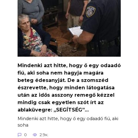
Mindenki azt hitte, hogy ő egy odaadó
fiú, aki soha nem hagyja magára
beteg édesanyját. De a szomszéd
észrevette, hogy minden látogatása
után az idős asszony remegő kézzel
mindig csak egyetlen szót írt az
ablaküvegre: „SEGÍTSÉG”…
Mindenki azt hitte, hogy ő egy odaadó fiú, aki
soha
0
2.9к.