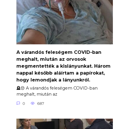
A várandós feleségem COVID-ban
meghalt, miután az orvosok
megmentették a kislányunkat. Három
nappal később aláírtam a papírokat,
hogy lemondjak a lányunkról.
🪦😔 A várandós feleségem COVID-ban
meghalt, miután az
0
687