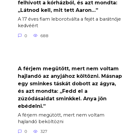
felhívott a kórházból, és azt mondta:
„Látnod kell, mit tett Aaron…”
A 17 éves fiam leborotválta a fejét a barátnője
kedvéért
0
688
A férjem megütött, mert nem voltam
hajlandó az anyjához költözni. Másnap
egy sminkes táskát dobott az ágyra,
és azt mondta: „Fedd el a
zúzódásaidat sminkkel. Anya jön
ebédelni.”
A férjem megütött, mert nem voltam
hajlandó beköltözni
0
327