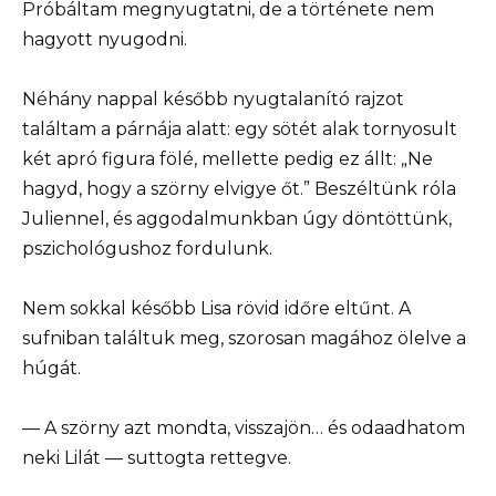
Próbáltam megnyugtatni, de a története nem
hagyott nyugodni.
Néhány nappal később nyugtalanító rajzot
találtam a párnája alatt: egy sötét alak tornyosult
két apró figura fölé, mellette pedig ez állt: „Ne
hagyd, hogy a szörny elvigye őt.” Beszéltünk róla
Juliennel, és aggodalmunkban úgy döntöttünk,
pszichológushoz fordulunk.
Nem sokkal később Lisa rövid időre eltűnt. A
sufniban találtuk meg, szorosan magához ölelve a
húgát.
— A szörny azt mondta, visszajön… és odaadhatom
neki Lilát — suttogta rettegve.