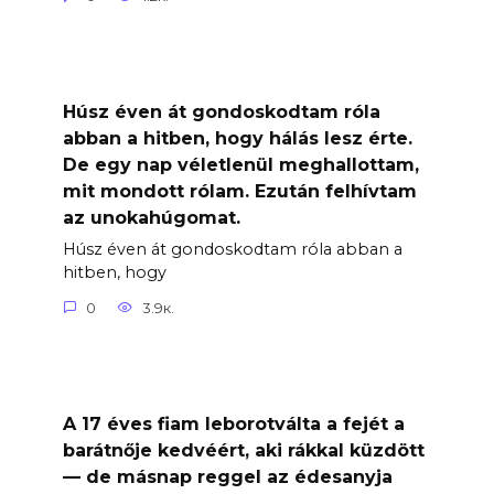
Húsz éven át gondoskodtam róla
abban a hitben, hogy hálás lesz érte.
De egy nap véletlenül meghallottam,
mit mondott rólam. Ezután felhívtam
az unokahúgomat.
Húsz éven át gondoskodtam róla abban a
hitben, hogy
0
3.9к.
A 17 éves fiam leborotválta a fejét a
barátnője kedvéért, aki rákkal küzdött
— de másnap reggel az édesanyja