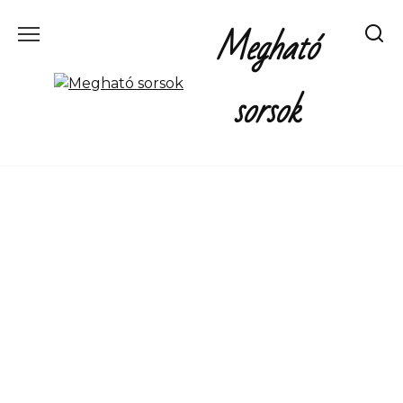
Перейти
Megható
к
содержанию
sorsok