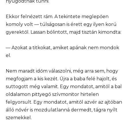
nyugodtnak tűnni.
Ekkor felnézett rám. A tekintete meglepően
komoly volt — túlságosan is érett egy ilyen korú
gyerektől. Lassan bólintott, majd tisztán kimondta:
— Azokat a titkokat, amiket apának nem mondok
el.
Nem maradt időm válaszolni, még arra sem, hogy
megfogjam a kis kezét. Újra a baba felé hajolt, és
suttogott még valamit. Egy mondatot, amitől a bal
oldalamon pittyegő szívmonitor hirtelen
felgyorsult. Egy mondatot, amitől azvér az ajtóban
álló nővér is mozdulatlanná dermedt, tágra nyílt
szemekkel.