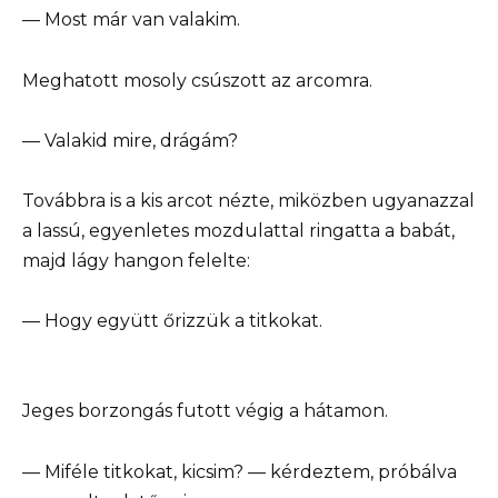
— Most már van valakim.
Meghatott mosoly csúszott az arcomra.
— Valakid mire, drágám?
Továbbra is a kis arcot nézte, miközben ugyanazzal
a lassú, egyenletes mozdulattal ringatta a babát,
majd lágy hangon felelte:
— Hogy együtt őrizzük a titkokat.
Jeges borzongás futott végig a hátamon.
— Miféle titkokat, kicsim? — kérdeztem, próbálva