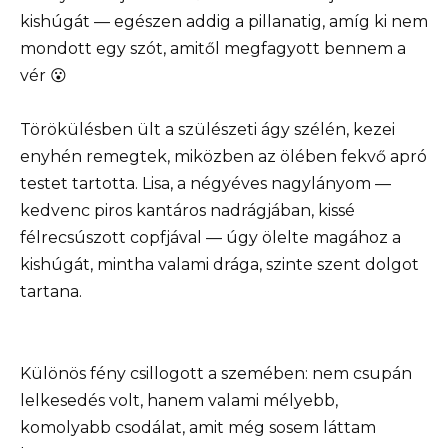
kishúgát — egészen addig a pillanatig, amíg ki nem
mondott egy szót, amitől megfagyott bennem a
vér 😮
Törökülésben ült a szülészeti ágy szélén, kezei
enyhén remegtek, miközben az ölében fekvő apró
testet tartotta. Lisa, a négyéves nagylányom —
kedvenc piros kantáros nadrágjában, kissé
félrecsúszott copfjával — úgy ölelte magához a
kishúgát, mintha valami drága, szinte szent dolgot
tartana.
Különös fény csillogott a szemében: nem csupán
lelkesedés volt, hanem valami mélyebb,
komolyabb csodálat, amit még sosem láttam