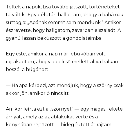
Teltek a napok, Lisa tovább játszott, történeteket
talyált ki. Egy délután hallottam, ahogy a babáinak
suttogja: „Apának semmit sem mondunk.” Amikor
észrevette, hogy hallgatom, zavarban elszaladt. A
gyanú lassan bekúszott a gondolataimba.
Egy este, amikor a nap már lebukóban volt,
rajtakaptam, ahogy a bölcső mellett állva halkan
beszél a húgához:
— Ha apa kérdezi, azt mondjuk, hogy a szörny csak
akkor jön, amikor ő nincs itt.
Amikor leírta ezt a „szörnyet” — egy magas, fekete
árnyat, amely az az ablakokat verte és a
konyhában rejtőzött — hideg futott át rajtam.