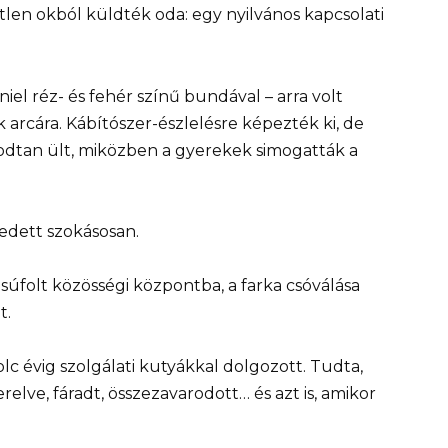
en okból küldték oda: egy nyilvános kapcsolati
iel réz- és fehér színű bundával – arra volt
 arcára. Kábítószer-észlelésre képezték ki, de
dtan ült, miközben a gyerekek simogatták a
edett szokásosan.
súfolt közösségi központba, a farka csóválása
t.
olc évig szolgálati kutyákkal dolgozott. Tudta,
relve, fáradt, összezavarodott… és azt is, amikor