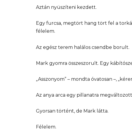
Aztán nyüszíteni kezdett.
Egy furcsa, megtört hang tört fel a tork
félelem.
Az egész terem halálos csendbe borult.
Mark gyomra összeszorult. Egy kábítósze
„Asszonyom” – mondta óvatosan –, „kérem
Az anya arca egy pillanatra megváltozott
Gyorsan történt, de Mark látta.
Félelem.