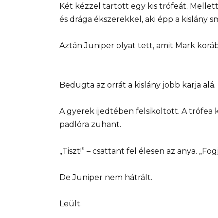
Két kézzel tartott egy kis trófeát. Melle
és drága ékszerekkel, aki épp a kislány 
Aztán Juniper olyat tett, amit Mark korá
Bedugta az orrát a kislány jobb karja alá.
A gyerek ijedtében felsikoltott. A trófea 
padlóra zuhant.
„Tiszt!” – csattant fel élesen az anya. „Fogj
De Juniper nem hátrált.
Leült.