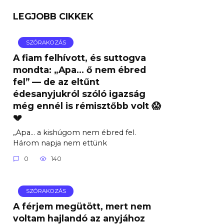
LEGJOBB CIKKEK
SZÓRAKOZÁS
A fiam felhívott, és suttogva
mondta: „Apa… ő nem ébred
fel” — de az eltűnt
édesanyjukról szóló igazság
még ennél is rémisztőbb volt 😱
💔
„Apa… a kishúgom nem ébred fel.
Három napja nem ettünk
0
140
SZÓRAKOZÁS
A férjem megütött, mert nem
voltam hajlandó az anyjához