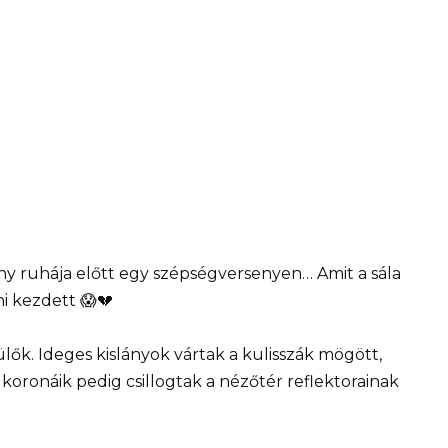
y ruhája előtt egy szépségversenyen… Amit a sála
ni kezdett 😱💔
ülők. Ideges kislányok vártak a kulisszák mögött,
 koronáik pedig csillogtak a nézőtér reflektorainak