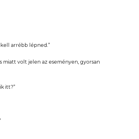
kell arrébb lépned.”
ás miatt volt jelen az eseményen, gyorsan
k itt?”
”