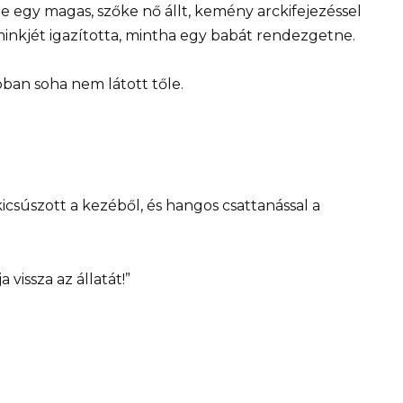
tte egy magas, szőke nő állt, kemény arckifejezéssel
sminkjét igazította, mintha egy babát rendezgetne.
bban soha nem látott tőle.
kicsúszott a kezéből, és hangos csattanással a
a vissza az állatát!”