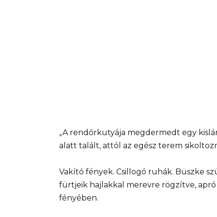
„A rendőrkutyája megdermedt egy kislán
alatt talált, attól az egész terem sikoltoz
Vakító fények. Csillogó ruhák. Büszke sz
fürtjeik hajlakkal merevre rögzítve, apró
fényében.