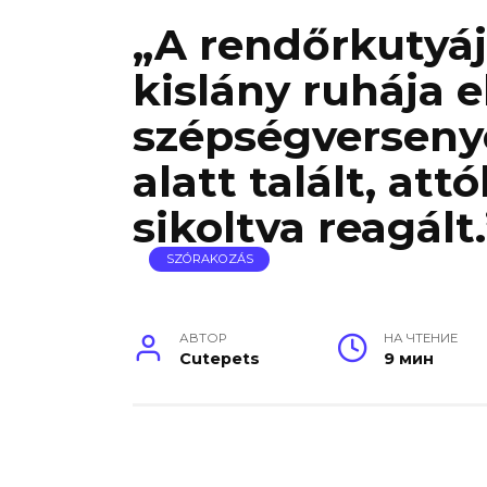
„A rendőrkutyá
kislány ruhája e
szépségverseny
alatt talált, att
sikoltva reagált.
SZÓRAKOZÁS
АВТОР
НА ЧТЕНИЕ
Cutepets
9 мин