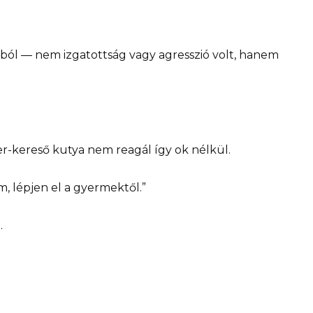
ából — nem izgatottság vagy agresszió volt, hanem
r-kereső kutya nem reagál így ok nélkül.
, lépjen el a gyermektől.”
.