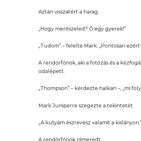
Aztán visszatért a harag.
„Hogy merészeled? Ő egy gyerek!”
„Tudom” – felelte Mark. „Pontosan ezért 
A rendőrfőnök, aki a fotózás és a kézfog
odalépett.
„Thompson” – kérdezte halkan –, „mi folyi
Mark Juniperre szegezte a tekintetét.
„A kutyám észrevesz valamit a kislányon.
A rendőrfőnök rámeredt.