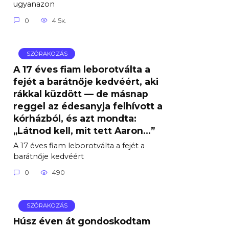
ugyanazon
0
4.5к.
SZÓRAKOZÁS
A 17 éves fiam leborotválta a
fejét a barátnője kedvéért, aki
rákkal küzdött — de másnap
reggel az édesanyja felhívott a
kórházból, és azt mondta:
„Látnod kell, mit tett Aaron…”
A 17 éves fiam leborotválta a fejét a
barátnője kedvéért
0
490
SZÓRAKOZÁS
Húsz éven át gondoskodtam