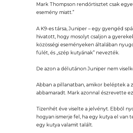
Mark Thompson rendőrtisztet csak egyetl
esemény miatt.”
A K9-es társa, Juniper – egy gyengéd spán
hivatott, hogy mosolyt csaljon a gyerekek
közösségi eseményeken általában nyugo
fülét, és „szép kutyának” nevezték.
De azon a délutánon Juniper nem viselk
Abban a pillanatban, amikor beléptek a z
abbamaradt. Mark azonnal észrevette ez
Tizenhét éve viselte a jelvényt. Ebből ny
hogyan ismerje fel, ha egy kutya el van te
egy kutya valamit talált.