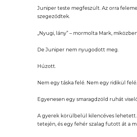
Juniper teste megfeszült. Az orra felem
szegeződtek.
„Nyugi, lány” – mormolta Mark, miközben
De Juniper nem nyugodott meg.
Húzott.
Nem egy táska felé. Nem egy ridikül felé
Egyenesen egy smaragdzöld ruhát viselő 
A gyerek körülbelül kilencéves lehetett. 
tetején, és egy fehér szalag futott át a m