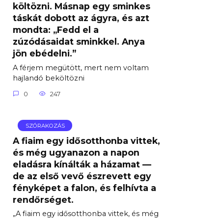
költözni. Másnap egy sminkes
táskát dobott az ágyra, és azt
mondta: „Fedd el a
zúzódásaidat sminkkel. Anya
jön ebédelni.”
A férjem megütött, mert nem voltam
hajlandó beköltözni
0
247
SZÓRAKOZÁS
A fiaim egy idősotthonba vittek,
és még ugyanazon a napon
eladásra kínálták a házamat —
de az első vevő észrevett egy
fényképet a falon, és felhívta a
rendőrséget.
„A fiaim egy idősotthonba vittek, és még