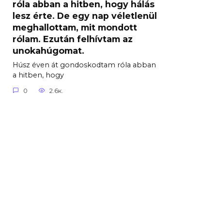
róla abban a hitben, hogy hálás
lesz érte. De egy nap véletlenül
meghallottam, mit mondott
rólam. Ezután felhívtam az
unokahúgomat.
Húsz éven át gondoskodtam róla abban
a hitben, hogy
0
2.6к.