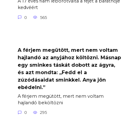
A 17 éves fiam leborotválta a fejét a barátnője
kedvéért
0
565
A férjem megütött, mert nem voltam
hajlandó az anyjához költözni. Másnap
egy sminkes táskát dobott az ágyra,
és azt mondta: „Fedd el a
zúzódásaidat sminkkel. Anya jön
ebédelni.”
A férjem megütött, mert nem voltam
hajlandó beköltözni
0
295