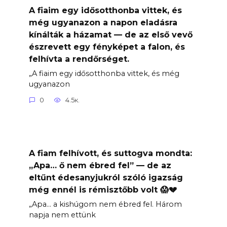
A fiaim egy idősotthonba vittek, és
még ugyanazon a napon eladásra
kínálták a házamat — de az első vevő
észrevett egy fényképet a falon, és
felhívta a rendőrséget.
„A fiaim egy idősotthonba vittek, és még
ugyanazon
0
4.5к.
A fiam felhívott, és suttogva mondta:
„Apa… ő nem ébred fel” — de az
eltűnt édesanyjukról szóló igazság
még ennél is rémisztőbb volt 😱💔
„Apa… a kishúgom nem ébred fel. Három
napja nem ettünk