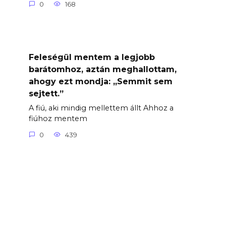
0
168
Feleségül mentem a legjobb
barátomhoz, aztán meghallottam,
ahogy ezt mondja: „Semmit sem
sejtett.”
A fiú, aki mindig mellettem állt Ahhoz a
fiúhoz mentem
0
439