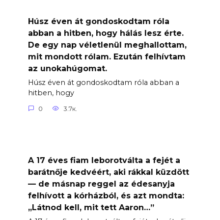
Húsz éven át gondoskodtam róla
abban a hitben, hogy hálás lesz érte.
De egy nap véletlenül meghallottam,
mit mondott rólam. Ezután felhívtam
az unokahúgomat.
Húsz éven át gondoskodtam róla abban a
hitben, hogy
0
3.7к.
A 17 éves fiam leborotválta a fejét a
barátnője kedvéért, aki rákkal küzdött
— de másnap reggel az édesanyja
felhívott a kórházból, és azt mondta:
„Látnod kell, mit tett Aaron…”