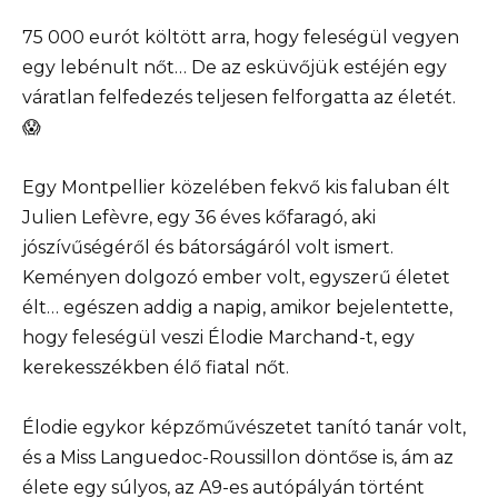
75 000 eurót költött arra, hogy feleségül vegyen
egy lebénult nőt… De az esküvőjük estéjén egy
váratlan felfedezés teljesen felforgatta az életét.
😱
Egy Montpellier közelében fekvő kis faluban élt
Julien Lefèvre, egy 36 éves kőfaragó, aki
jószívűségéről és bátorságáról volt ismert.
Keményen dolgozó ember volt, egyszerű életet
élt… egészen addig a napig, amikor bejelentette,
hogy feleségül veszi Élodie Marchand-t, egy
kerekesszékben élő fiatal nőt.
Élodie egykor képzőművészetet tanító tanár volt,
és a Miss Languedoc-Roussillon döntőse is, ám az
élete egy súlyos, az A9-es autópályán történt