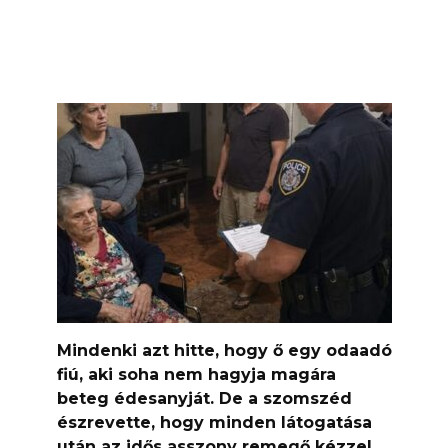
Mindenki azt hitte, hogy ő egy odaadó
fiú, aki soha nem hagyja magára
beteg édesanyját. De a szomszéd
észrevette, hogy minden látogatása
után az idős asszony remegő kézzel