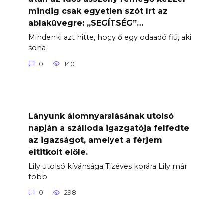
mindig csak egyetlen szót írt az
ablaküvegre: „SEGÍTSÉG”…
Mindenki azt hitte, hogy ő egy odaadó fiú, aki
soha
0
140
Lányunk álomnyaralásának utolsó
napján a szálloda igazgatója felfedte
az igazságot, amelyet a férjem
eltitkolt előle.
Lily utolsó kívánsága Tízéves korára Lily már
több
0
298