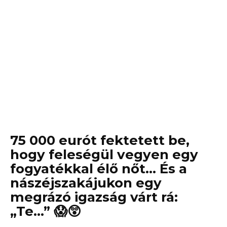
75 000 eurót fektetett be,
hogy feleségül vegyen egy
fogyatékkal élő nőt… És a
nászéjszakájukon egy
megrázó igazság várt rá:
„Te…” 😱😲