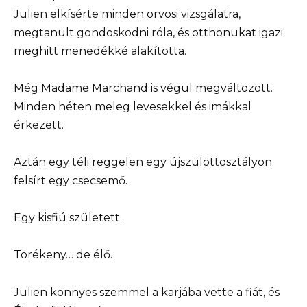
Julien elkísérte minden orvosi vizsgálatra,
megtanult gondoskodni róla, és otthonukat igazi
meghitt menedékké alakította.
Még Madame Marchand is végül megváltozott.
Minden héten meleg levesekkel és imákkal
érkezett.
Aztán egy téli reggelen egy újszülöttosztályon
felsírt egy csecsemő.
Egy kisfiú született.
Törékeny… de élő.
Julien könnyes szemmel a karjába vette a fiát, és