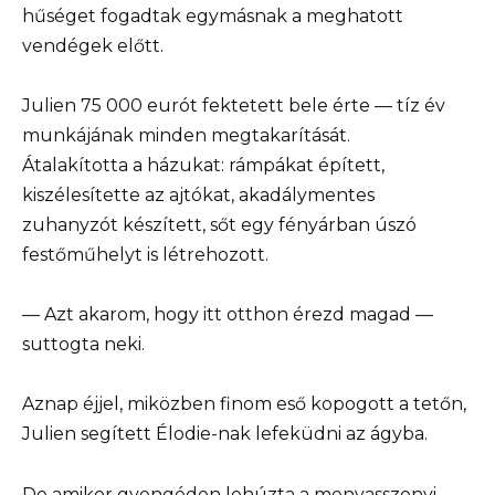
hűséget fogadtak egymásnak a meghatott
vendégek előtt.
Julien 75 000 eurót fektetett bele érte — tíz év
munkájának minden megtakarítását.
Átalakította a házukat: rámpákat épített,
kiszélesítette az ajtókat, akadálymentes
zuhanyzót készített, sőt egy fényárban úszó
festőműhelyt is létrehozott.
— Azt akarom, hogy itt otthon érezd magad —
suttogta neki.
Aznap éjjel, miközben finom eső kopogott a tetőn,
Julien segített Élodie-nak lefeküdni az ágyba.
De amikor gyengéden lehúzta a menyasszonyi