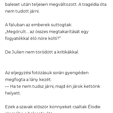
baleset után teljesen megváltozott. A tragédia óta
nem tudott járni.
A faluban az emberek suttogtak:
„Megőrült… az összes megtakarítását egy
fogyatékkal élő nőre költi?”
De Julien nem törődött a kritikákkal.
Az eljegyzési fotózásuk során gyengéden
megfogta a lány kezét:
— Ha te nem tudsz járni, majd én járok kettőnk
helyett.
Ezek a szavak először könnyeket csaltak Élodie