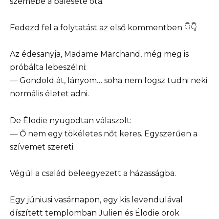
szemébe a balesete óta.
Fedezd fel a folytatást az első kommentben 👇👇
Az édesanyja, Madame Marchand, még meg is
próbálta lebeszélni:
— Gondold át, lányom… soha nem fogsz tudni neki
normális életet adni.
De Élodie nyugodtan válaszolt:
— Ő nem egy tökéletes nőt keres. Egyszerűen a
szívemet szereti.
Végül a család beleegyezett a házasságba.
Egy júniusi vasárnapon, egy kis levendulával
díszített templomban Julien és Élodie örök