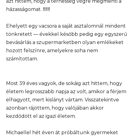
azt hittem, hogy a terhesség végre megmenti a
házasságomat. ‼️‼️‼️
Ehelyett egy vacsora a saját asztalomnál mindent
tönkretett — évekkel később pedig egy egyszerű
bevásárlás a szupermarketben olyan emlékeket
hozott felszínre, amelyekre soha nem
számítottam.
Most 39 éves vagyok, de sokáig azt hittem, hogy
életem legrosszabb napja az volt, amikor a férjem
elhagyott, mert kislányt vártam. Visszatekintve
azonban rájöttem, hogy valójában akkor
kezdődött el az igazi életem.
Michaellel hét éven át próbáltunk gyermeket