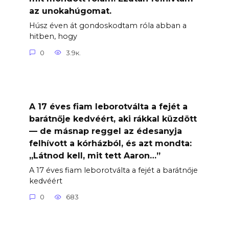
az unokahúgomat.
Húsz éven át gondoskodtam róla abban a
hitben, hogy
0
3.9к.
A 17 éves fiam leborotválta a fejét a
barátnője kedvéért, aki rákkal küzdött
— de másnap reggel az édesanyja
felhívott a kórházból, és azt mondta:
„Látnod kell, mit tett Aaron…”
A 17 éves fiam leborotválta a fejét a barátnője
kedvéért
0
683