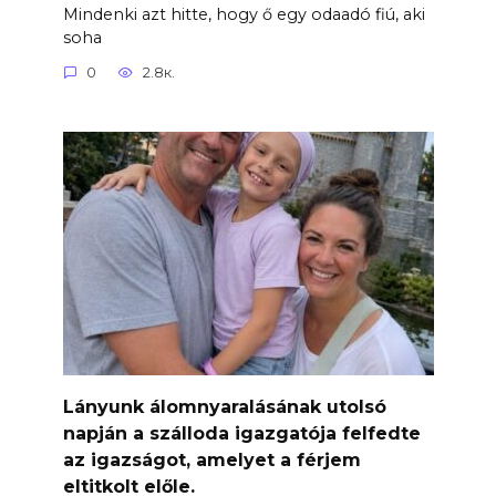
Mindenki azt hitte, hogy ő egy odaadó fiú, aki
soha
0
2.8к.
Lányunk álomnyaralásának utolsó
napján a szálloda igazgatója felfedte
az igazságot, amelyet a férjem
eltitkolt előle.