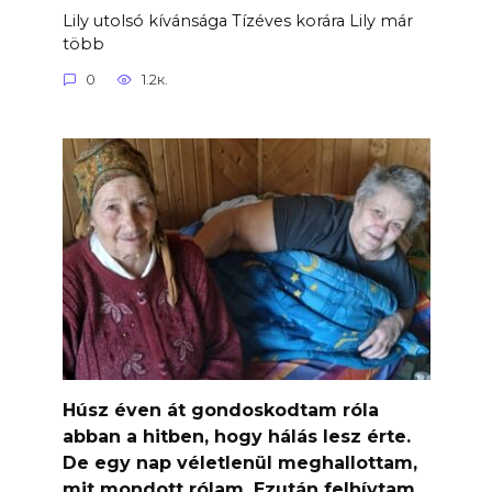
Lily utolsó kívánsága Tízéves korára Lily már
több
0
1.2к.
Húsz éven át gondoskodtam róla
abban a hitben, hogy hálás lesz érte.
De egy nap véletlenül meghallottam,
mit mondott rólam. Ezután felhívtam