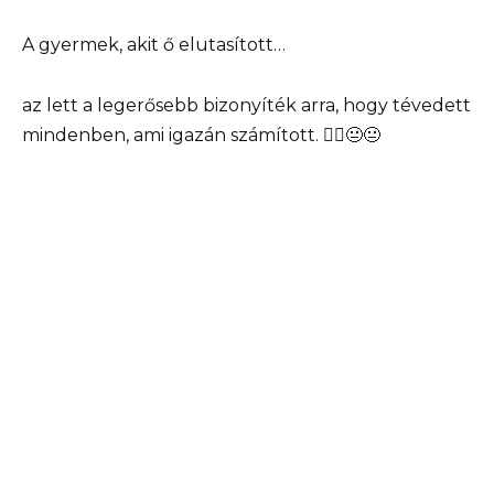
A gyermek, akit ő elutasított…
az lett a legerősebb bizonyíték arra, hogy tévedett
mindenben, ami igazán számított. 🤦‍♀️😐😐