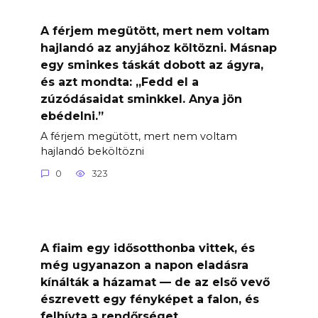
A férjem megütött, mert nem voltam
hajlandó az anyjához költözni. Másnap
egy sminkes táskát dobott az ágyra,
és azt mondta: „Fedd el a
zúzódásaidat sminkkel. Anya jön
ebédelni.”
A férjem megütött, mert nem voltam
hajlandó beköltözni
0
323
A fiaim egy idősotthonba vittek, és
még ugyanazon a napon eladásra
kínálták a házamat — de az első vevő
észrevett egy fényképet a falon, és
felhívta a rendőrséget.