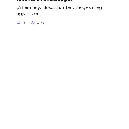
„A fiaim egy idősotthonba vittek, és még
ugyanazon
0
4.5к.