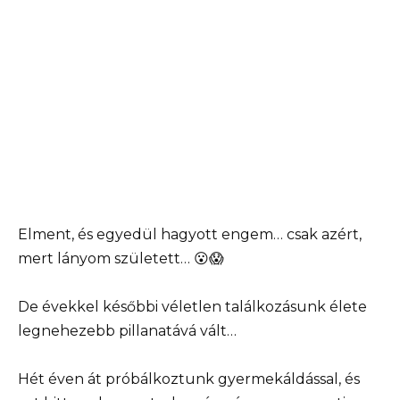
Elment, és egyedül hagyott engem… csak azért,
mert lányom született… 😮😱
De évekkel későbbi véletlen találkozásunk élete
legnehezebb pillanatává vált…
Hét éven át próbálkoztunk gyermekáldással, és