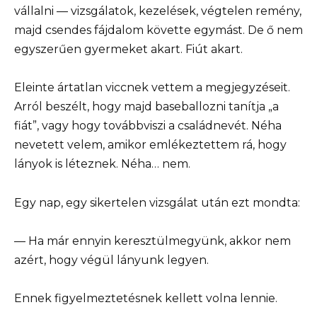
vállalni — vizsgálatok, kezelések, végtelen remény,
majd csendes fájdalom követte egymást. De ő nem
egyszerűen gyermeket akart. Fiút akart.
Eleinte ártatlan viccnek vettem a megjegyzéseit.
Arról beszélt, hogy majd baseballozni tanítja „a
fiát”, vagy hogy továbbviszi a családnevét. Néha
nevetett velem, amikor emlékeztettem rá, hogy
lányok is léteznek. Néha… nem.
Egy nap, egy sikertelen vizsgálat után ezt mondta:
— Ha már ennyin keresztülmegyünk, akkor nem
azért, hogy végül lányunk legyen.
Ennek figyelmeztetésnek kellett volna lennie.