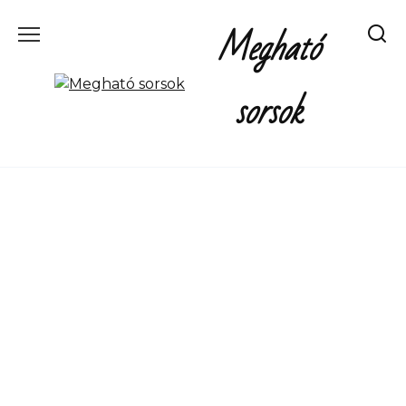
Перейти
Megható
к
содержанию
sorsok