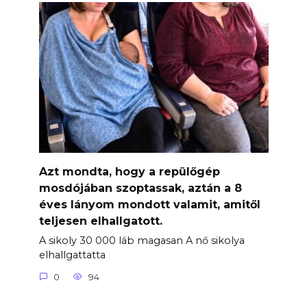
Azt mondta, hogy a repülőgép
mosdójában szoptassak, aztán a 8
éves lányom mondott valamit, amitől
teljesen elhallgatott.
A sikoly 30 000 láb magasan A nő sikolya
elhallgattatta
0
94