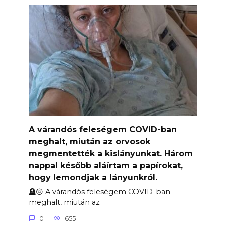
A várandós feleségem COVID-ban
meghalt, miután az orvosok
megmentették a kislányunkat. Három
nappal később aláírtam a papírokat,
hogy lemondjak a lányunkról.
🪦😔 A várandós feleségem COVID-ban
meghalt, miután az
0
655