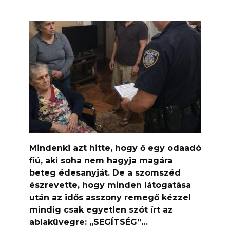
Mindenki azt hitte, hogy ő egy odaadó
fiú, aki soha nem hagyja magára
beteg édesanyját. De a szomszéd
észrevette, hogy minden látogatása
után az idős asszony remegő kézzel
mindig csak egyetlen szót írt az
ablaküvegre: „SEGÍTSÉG”…