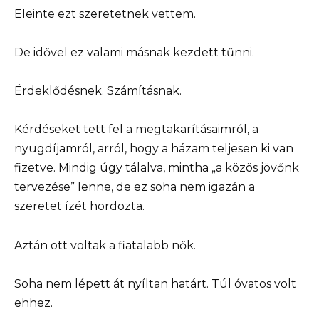
Eleinte ezt szeretetnek vettem.
De idővel ez valami másnak kezdett tűnni.
Érdeklődésnek. Számításnak.
Kérdéseket tett fel a megtakarításaimról, a
nyugdíjamról, arról, hogy a házam teljesen ki van
fizetve. Mindig úgy tálalva, mintha „a közös jövőnk
tervezése” lenne, de ez soha nem igazán a
szeretet ízét hordozta.
Aztán ott voltak a fiatalabb nők.
Soha nem lépett át nyíltan határt. Túl óvatos volt
ehhez.