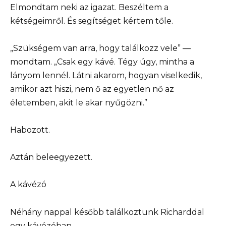
Elmondtam neki az igazat. Beszéltem a
kétségeimről. És segítséget kértem tőle.
„Szükségem van arra, hogy találkozz vele” —
mondtam. „Csak egy kávé. Tégy úgy, mintha a
lányom lennél. Látni akarom, hogyan viselkedik,
amikor azt hiszi, nem ő az egyetlen nő az
életemben, akit le akar nyűgözni.”
Habozott.
Aztán beleegyezett.
A kávézó
Néhány nappal később találkoztunk Richarddal
egy kávézóban.