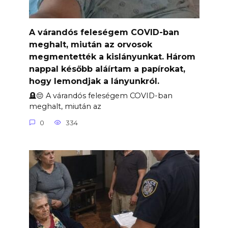
A várandós feleségem COVID-ban
meghalt, miután az orvosok
megmentették a kislányunkat. Három
nappal később aláírtam a papírokat,
hogy lemondjak a lányunkról.
🪦😔 A várandós feleségem COVID-ban
meghalt, miután az
0
334