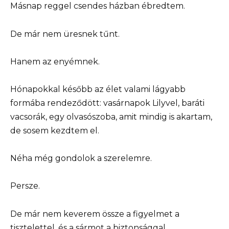
Másnap reggel csendes házban ébredtem.
De már nem üresnek tűnt.
Hanem az enyémnek.
Hónapokkal később az élet valami lágyabb
formába rendeződött: vasárnapok Lilyvel, baráti
vacsorák, egy olvasószoba, amit mindig is akartam,
de sosem kezdtem el.
Néha még gondolok a szerelemre.
Persze.
De már nem keverem össze a figyelmet a
tisztelettel, és a sármot a biztonsággal.