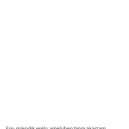
Egy második esély, amelyben hinni akartam