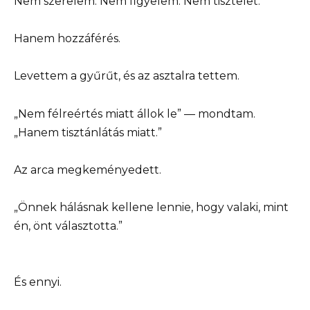
Nem szerelem. Nem figyelem. Nem tisztelet.
Hanem hozzáférés.
Levettem a gyűrűt, és az asztalra tettem.
„Nem félreértés miatt állok le” — mondtam.
„Hanem tisztánlátás miatt.”
Az arca megkeményedett.
„Önnek hálásnak kellene lennie, hogy valaki, mint
én, önt választotta.”
És ennyi.