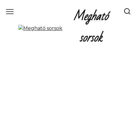
Перейти
Megható
к
содержанию
sorsok