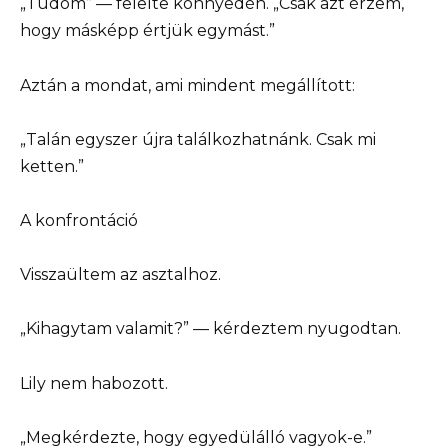
„Tudom” — felelte könnyedén. „Csak azt érzem,
hogy másképp értjük egymást.”
Aztán a mondat, ami mindent megállított:
„Talán egyszer újra találkozhatnánk. Csak mi
ketten.”
A konfrontáció
Visszaültem az asztalhoz.
„Kihagytam valamit?” — kérdeztem nyugodtan.
Lily nem habozott.
„Megkérdezte, hogy egyedülálló vagyok-e.”