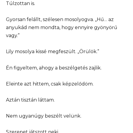
Túlzottan is.
Gyorsan felállt, szélesen mosolyogva. „Hű… az
anyukád nem mondta, hogy ennyire gyönyörű
vagy.”
Lily mosolya kissé megfeszült. „Örülök.”
Én figyeltem, ahogy a beszélgetés zajlik.
Eleinte azt hittem, csak képzelődöm.
Aztán tisztán láttam.
Nem ugyanúgy beszélt velünk.
Szerepet játszott neki.