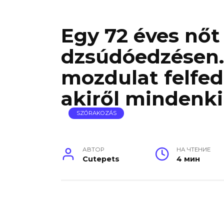
Egy 72 éves nő
dzsúdóedzésen…
mozdulat felfed
akiről mindenki
SZÓRAKOZÁS
АВТОР
НА ЧТЕНИЕ
Cutepets
4 мин