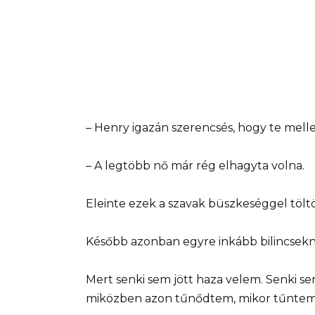
– Henry igazán szerencsés, hogy te melle
– A legtöbb nő már rég elhagyta volna.
Eleinte ezek a szavak büszkeséggel töltö
Később azonban egyre inkább bilincsek
Mert senki sem jött haza velem. Senki sem
miközben azon tűnődtem, mikor tűntem