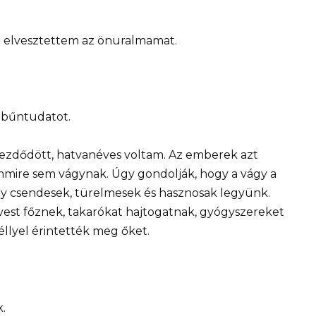
n elvesztettem az önuralmamat.
 bűntudatot.
ezdődött, hatvanéves voltam. Az emberek azt
mmire sem vágynak. Úgy gondolják, hogy a vágy a
hogy csendesek, türelmesek és hasznosak legyünk.
vest főznek, takarókat hajtogatnak, gyógyszereket
éllyel érintették meg őket.
.