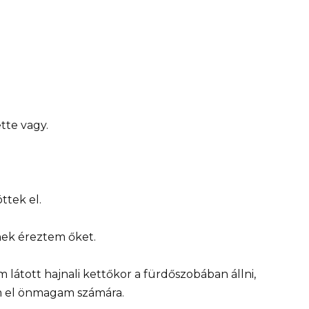
tte vagy.
ttek el.
nek éreztem őket.
 látott hajnali kettőkor a fürdőszobában állni,
 el önmagam számára.