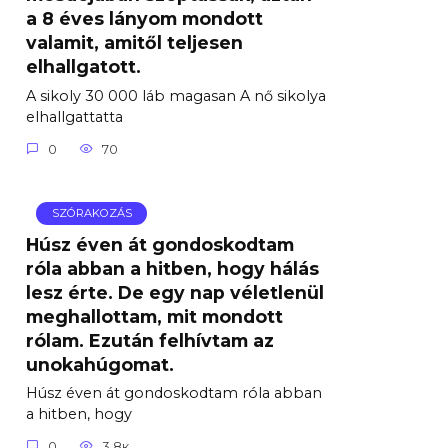
a 8 éves lányom mondott
valamit, amitől teljesen
elhallgatott.
A sikoly 30 000 láb magasan A nő sikolya
elhallgattatta
0
70
SZÓRAKOZÁS
Húsz éven át gondoskodtam
róla abban a hitben, hogy hálás
lesz érte. De egy nap véletlenül
meghallottam, mit mondott
rólam. Ezután felhívtam az
unokahúgomat.
Húsz éven át gondoskodtam róla abban
a hitben, hogy
0
3.8к.