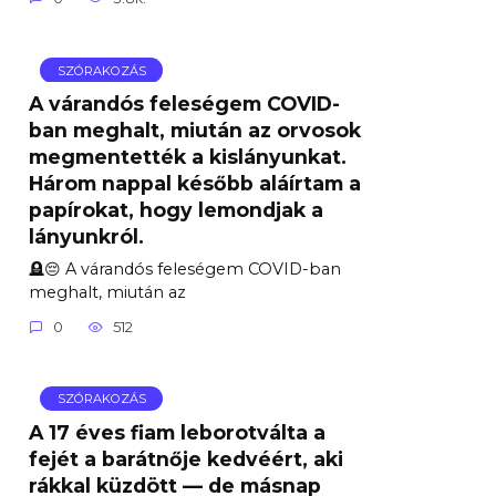
SZÓRAKOZÁS
A várandós feleségem COVID-
ban meghalt, miután az orvosok
megmentették a kislányunkat.
Három nappal később aláírtam a
papírokat, hogy lemondjak a
lányunkról.
🪦😔 A várandós feleségem COVID-ban
meghalt, miután az
0
512
SZÓRAKOZÁS
A 17 éves fiam leborotválta a
fejét a barátnője kedvéért, aki
rákkal küzdött — de másnap