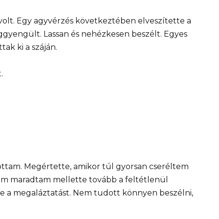
volt. Egy agyvérzés következtében elveszítette a
eggyengült. Lassan és nehézkesen beszélt. Egyes
tak ki a száján.
.
ottam. Megértette, amikor túl gyorsan cseréltem
em maradtam mellette tovább a feltétlenül
te a megaláztatást. Nem tudott könnyen beszélni,