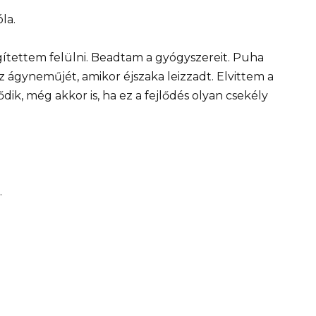
la.
tettem felülni. Beadtam a gyógyszereit. Puha
z ágyneműjét, amikor éjszaka leizzadt. Elvittem a
dik, még akkor is, ha ez a fejlődés olyan csekély
.