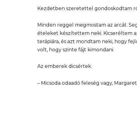
Kezdetben szeretettel gondoskodtam ró
Minden reggel megmostam az arcát. Segí
ételeket készítettem neki. Kicseréltem a
terápiára, és azt mondtam neki, hogy fejlő
volt, hogy szinte fájt kimondani.
Az emberek dicsértek.
– Micsoda odaadó feleség vagy, Margaret