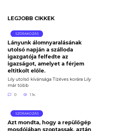
LEGJOBB CIKKEK
SZÓRAKOZÁS
Lányunk álomnyaralásának
utolsó napján a szálloda
igazgatója felfedte az
igazságot, amelyet a férjem
eltitkolt előle.
Lily utolsó kívánsága Tízéves korára Lily
már több
0
1.1к.
SZÓRAKOZÁS
Azt mondta, hogy a repülőgép
mosdójában szoptassak, aztán