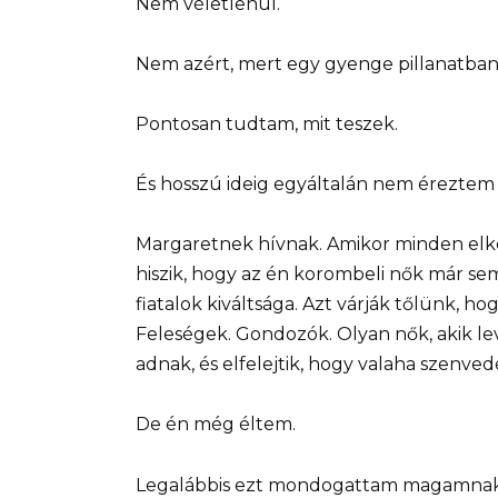
Nem véletlenül.
Nem azért, mert egy gyenge pillanatba
Pontosan tudtam, mit teszek.
És hosszú ideig egyáltalán nem éreztem
Margaretnek hívnak. Amikor minden elk
hiszik, hogy az én korombeli nők már se
fiatalok kiváltsága. Azt várják tőlünk, 
Feleségek. Gondozók. Olyan nők, akik le
adnak, és elfelejtik, hogy valaha szenved
De én még éltem.
Legalábbis ezt mondogattam magamnak