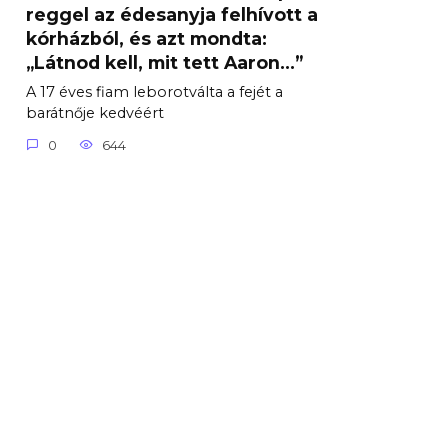
reggel az édesanyja felhívott a
kórházból, és azt mondta:
„Látnod kell, mit tett Aaron…”
A 17 éves fiam leborotválta a fejét a
barátnője kedvéért
0
644